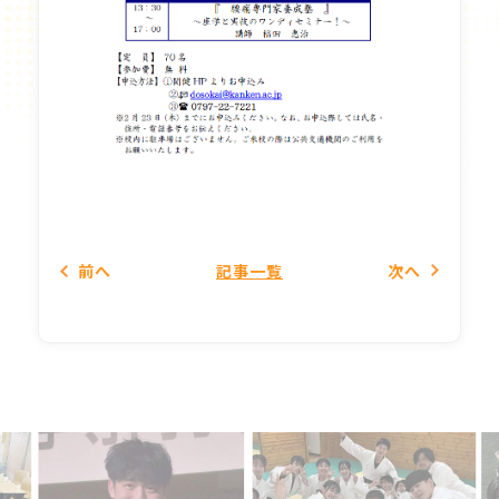
前
へ
記事一覧
次
へ