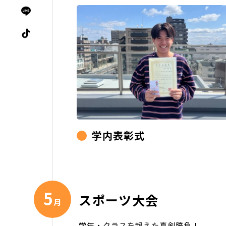
学内表彰式
5
スポーツ大会
月
学年・クラスを超えた真剣勝負！