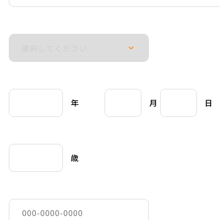
年
月
日
歳