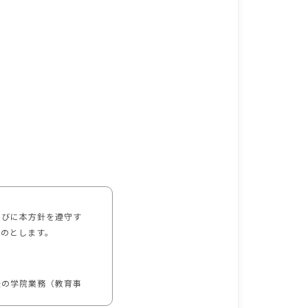
らびに本方針を遵守す
ものとします。
後の学院業務（教育事
。