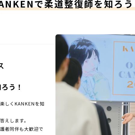
KANKENで柔道整復師を知ろう
ス
知ろう！
しくKANKENを知
答えします。
保護者同伴も大歓迎で