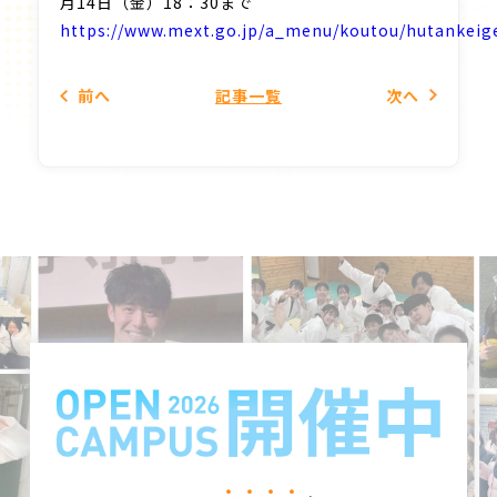
月14日（金）18：30まで
https://www.mext.go.jp/a_menu/koutou/hutankei
前
へ
記事一覧
次
へ